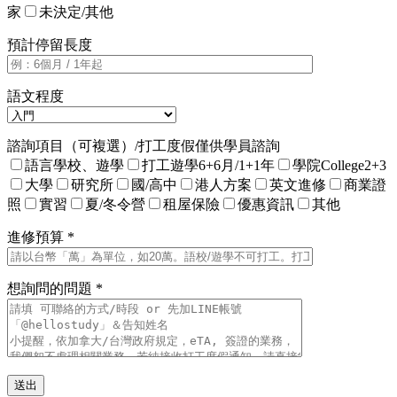
家
未決定/其他
預計停留長度
語文程度
諮詢項目（可複選）/打工度假僅供學員諮詢
語言學校、遊學
打工遊學6+6月/1+1年
學院College2+3
大學
研究所
國/高中
港人方案
英文進修
商業證
照
實習
夏/冬令營
租屋保險
優惠資訊
其他
進修預算 *
想詢問的問題 *