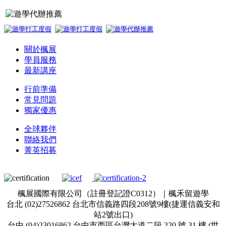
關於楓展
學員服務
最新講座
行前準備
常見問題
獨家優惠
全球夥伴
聯絡我們
菁英招募
楓展國際有限公司（註冊登記證C0312）｜楓禾留遊學
台北 (02)27526862 台北市信義路四段208號9樓(捷運信義安和
站2號出口)
台中 (04)23016862 台中市西區台灣大道二段 220 號 31 樓 (世