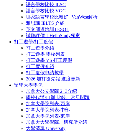
語言學校比較 ILSC
語言學校比較 VGC
哪家語言學校比較好 | VanWest解析
雅思課 IELTS 介紹
英文師資培訓TESOL
試聽評價｜HelloStudy獨家
打工遊學/打工度假
打工遊學介紹
打工遊學 學校列表
打工遊學 VS 打工度假
打工度假介紹
打工度假申請教學
2026 加打搶先報 進度更新
留學大學學院
加拿大公立學院 2+3介紹
學校代辦/自辦 比較、常見問題
加拿大學院列表-西岸
加拿大學院列表-中部
加拿大學院列表-東岸
加拿大大學學院、研究所介紹
大學清單 University