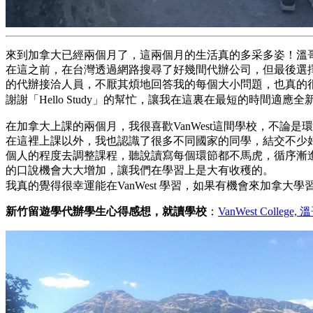
來到加拿大已經兩個月了，這兩個月的生活真的多采多姿！
溫
在這之前，在台灣透過網路搜尋了好幾間代辦公司，但最後選擇了「
的代辦接洽人員，不厭其煩地回答我的每個大小問題，
也真的
謝謝「Hello Study」的幫忙，讓我在這裏在最短的時間適應
在加拿大上課的兩個月，我很喜歡VanWest這間學校，
不論是環
在這裡上課以外，我也認識了很多不同國家的同學，
結交不少
個人的程度去調整課程，聽說讀寫每個環節都不馬虎，
循序漸
的口說機會大大增加，讓我們在學習上是大有收穫的。
我真的覺得很幸運能在VanWest 學習，如果有機會來加拿大學
新竹留遊學代辦學生心得感想，就讀學校
：
VanWest College,