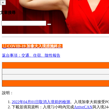
×
文章搜尋

COVID-19 加拿大入境措施終止
返台事項：交通、住宿、陰性報告
說明：
2022年04月01日取消入境前的檢測
。入境加拿大前接受PC
下載並填寫資料：入境72小時內完成
ArriveCAN
與入境2