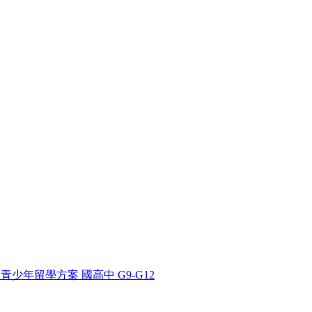
 SD62 青少年留學方案 國高中 G9-G12