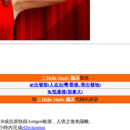

Hello Study 楓禾
製表
🛫出發前(
人在台灣/香港..等出發地)
🛬抵達
後(加拿大)
找

Hello Study 楓禾
代辦的原因
R或抗原快篩Antigen檢測，入境之後免隔離。
4小時內完成
eDeclaration