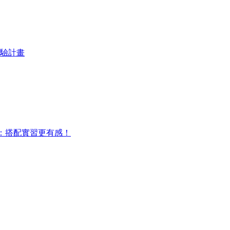
民試驗計畫
文憑課程：搭配實習更有感！